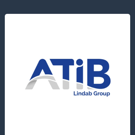
Ich habe die
Marketing- und
Datenschutzbedingungen
von Airmaster
gelesen und akzeptiere sie.
*
Privacy Policy
Cookie-Richtlinie