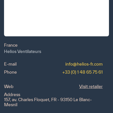
Quicklinks
Downloads
Produkte
Produktkatalog
Airlinq Online
France
Helios Ventilateurs
Orientierungshilfe
Youtube
E-mail
info@helios-fr.com
FAQ
Phone
+33 (0) 1 48 65 75 61
Melden Sie sich für unseren Newsletter an
Web
Visit retailer
Address
157, av. Charles Floquet, FR - 93150 Le Blanc-
Mesnil